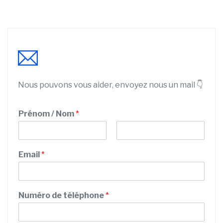
Nous pouvons vous aider, envoyez nous un mail 👇
Prénom / Nom
*
P
N
r
o
Email
*
é
m
n
o
m
Numéro de téléphone
*