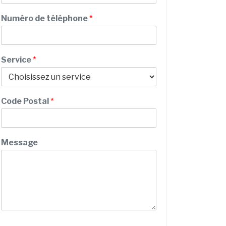
n
m
o
Numéro de téléphone
*
m
N
u
m
Service
*
é
r
o
d
Code Postal
*
e
Message