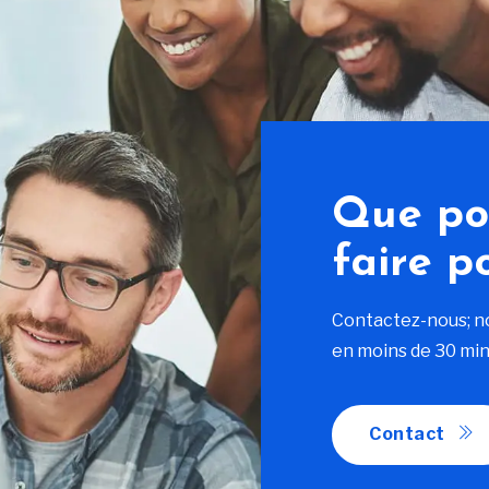
Que po
faire p
Contactez-nous; n
en moins de 30 min
Contact