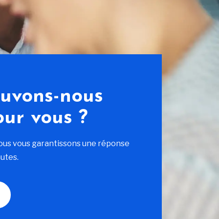
uvons-nous
our vous ?
ous vous garantissons une réponse
utes.