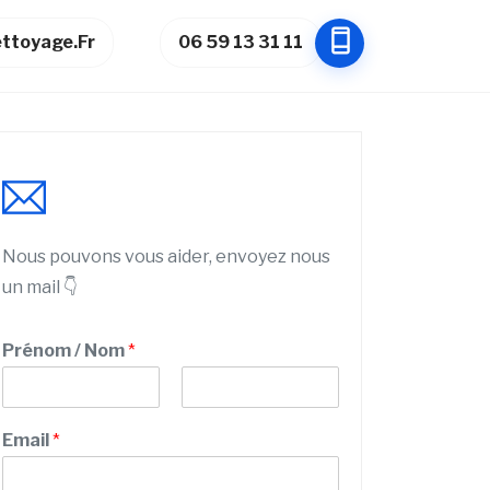
ttoyage.fr
06 59 13 31 11
Nous pouvons vous aider, envoyez nous
un mail 👇
Prénom / Nom
*
P
N
P
r
o
Email
*
r
é
m
n
é
o