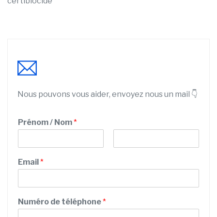
certibiocide
Nous pouvons vous aider, envoyez nous un mail 👇
Prénom / Nom
*
P
N
/
r
o
Email
*
d
é
m
n
e
o
C
m
o
Numéro de téléphone
*
d
e