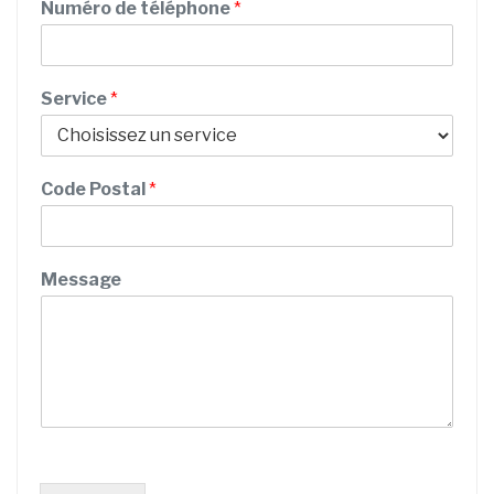
Numéro de téléphone
*
o
t
é
l
Service
*
é
p
h
o
Code Postal
*
n
e
/
Message