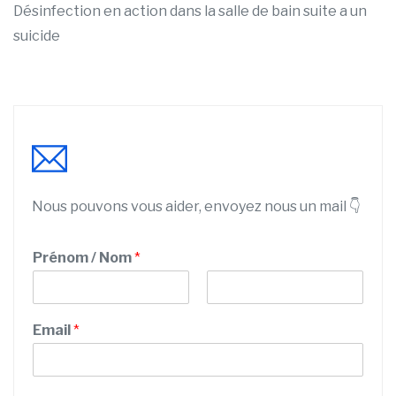
Désinfection en action dans la salle de bain suite a un
suicide
Nous pouvons vous aider, envoyez nous un mail 👇
Prénom / Nom
*
P
N
N
r
o
Email
*
u
é
m
n
m
o
é
m
r