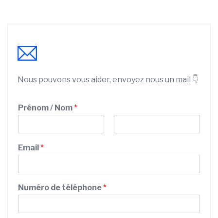
Nous pouvons vous aider, envoyez nous un mail 👇
Prénom / Nom
*
P
N
M
r
o
Email
*
e
é
m
n
s
o
s
m
a
Numéro de téléphone
*
g
e
/