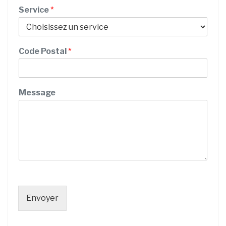
P
Service
*
r
é
n
o
Code Postal
*
m
Message
Envoyer