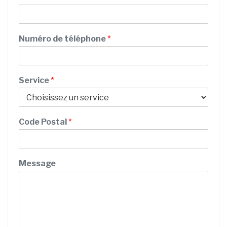
é
m
n
o
m
Numéro de téléphone
*
Service
*
d
Code Postal
*
e
*
*
Message