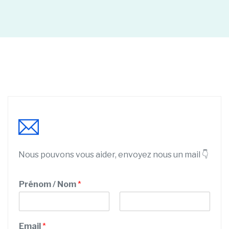
Nous pouvons vous aider, envoyez nous un mail 👇
Prénom / Nom
*
P
N
r
o
Email
*