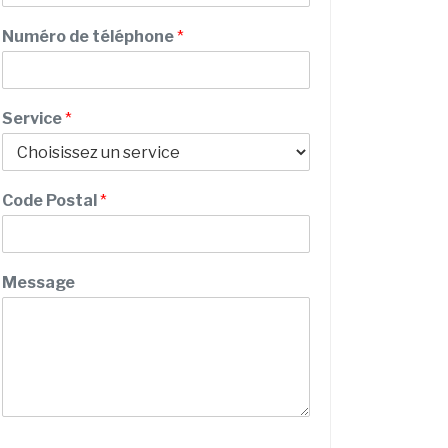
m
Numéro de téléphone
*
Service
*
Code Postal
*
N
Message
o
m
t
é
l
é
p
h