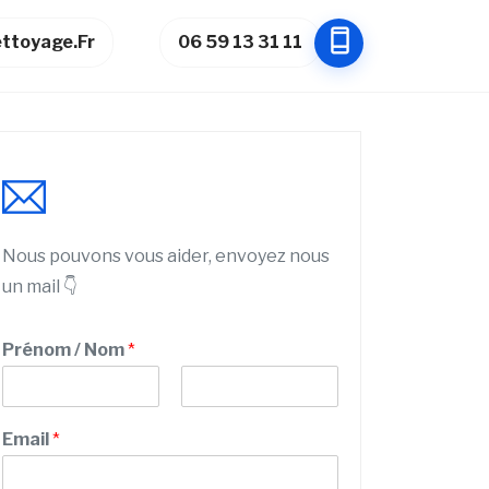
ttoyage.fr
06 59 13 31 11
Nous pouvons vous aider, envoyez nous
un mail 👇
Prénom / Nom
*
P
N
r
o
Email
*
é
m
n
o