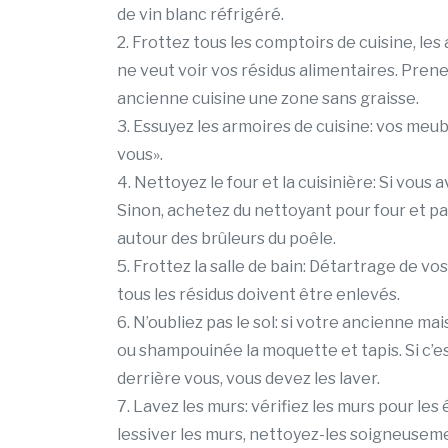
de vin blanc réfrigéré.
2. Frottez tous les comptoirs de cuisine, le
ne veut voir vos résidus alimentaires. Pren
ancienne cuisine une zone sans graisse.
3. Essuyez les armoires de cuisine: vos meub
vous».
4. Nettoyez le four et la cuisinière: Si vous 
Sinon, achetez du nettoyant pour four et p
autour des brûleurs du poêle.
5. Frottez la salle de bain: Détartrage de vo
tous les résidus doivent être enlevés.
6. N’oubliez pas le sol: si votre ancienne ma
ou shampouinée la moquette et tapis. Si c’e
derrière vous, vous devez les laver.
7. Lavez les murs: vérifiez les murs pour les 
lessiver les murs, nettoyez-les soigneusem