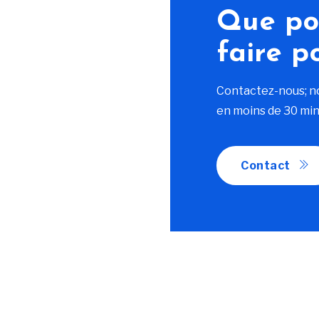
Que po
faire p
Contactez-nous; n
en moins de 30 min
Contact