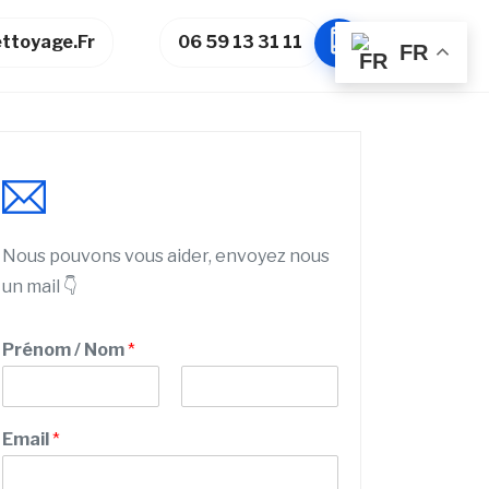
ttoyage.fr
06 59 13 31 11
FR
Nous pouvons vous aider, envoyez nous
un mail 👇
Prénom / Nom
*
P
N
r
o
Email
*
é
m
n
o