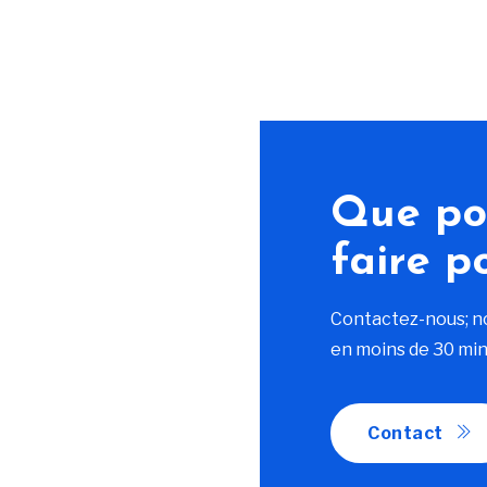
Que po
faire p
Contactez-nous; n
en moins de 30 min
Contact