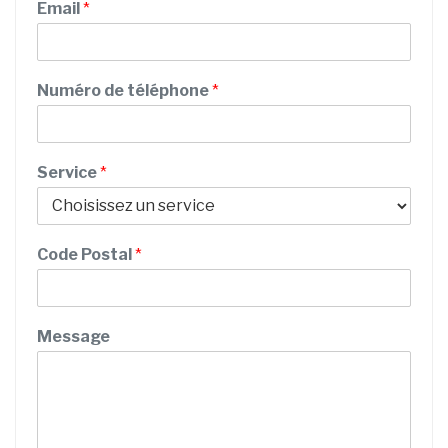
r
o
Email
*
é
m
n
o
m
Numéro de téléphone
*
Service
*
Code Postal
*
P
Message
o
s
t
a
l
E