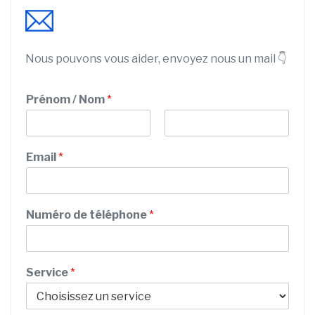
Nous pouvons vous aider, envoyez nous un mail 👇
Prénom / Nom
*
P
N
M
r
o
Email
*
e
é
m
n
s
o
s
m
a
Numéro de téléphone
*
g
e
/
N
Service
*
o
m