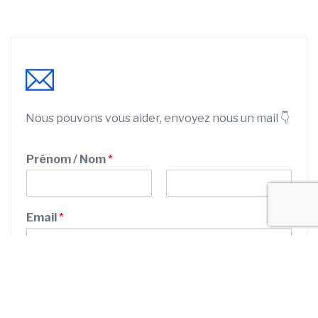
Nous pouvons vous aider, envoyez nous un mail 👇
Prénom / Nom
*
P
N
r
o
Email
*
é
m
n
o
m
Numéro de téléphone
*