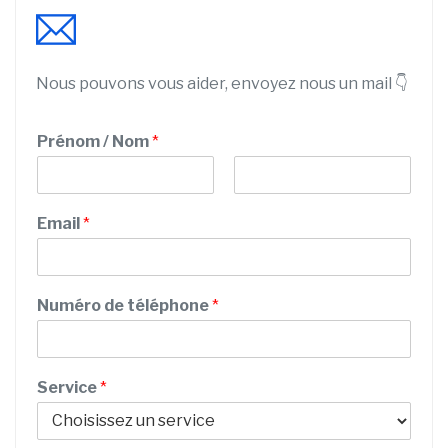
Nous pouvons vous aider, envoyez nous un mail 👇
Prénom / Nom
*
P
N
r
o
Email
*
é
m
n
o
m
Numéro de téléphone
*
t
Service
*
é
l
é