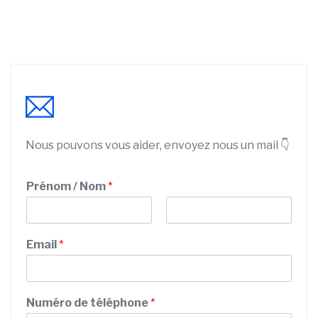
Nous pouvons vous aider, envoyez nous un mail 👇
Prénom / Nom
*
P
N
N
r
o
Email
*
u
é
m
n
m
o
é
m
r
Numéro de téléphone
*
o