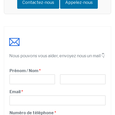
Contactez-nous
Appelez-nous
Nous pouvons vous aider, envoyez nous un mail 👇
Prénom / Nom
*
P
N
r
o
Email
*
é
m
n
o
m
Numéro de téléphone
*