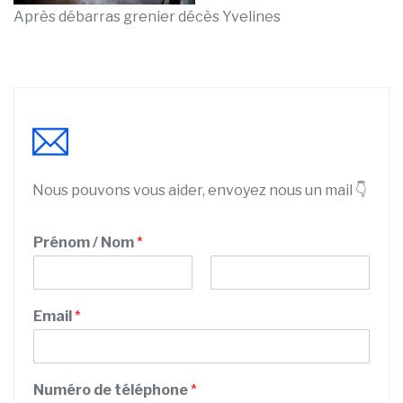
Après débarras grenier décès Yvelines
Nous pouvons vous aider, envoyez nous un mail 👇
Prénom / Nom
*
P
N
r
o
Email
*
é
m
n
o
m
Numéro de téléphone
*