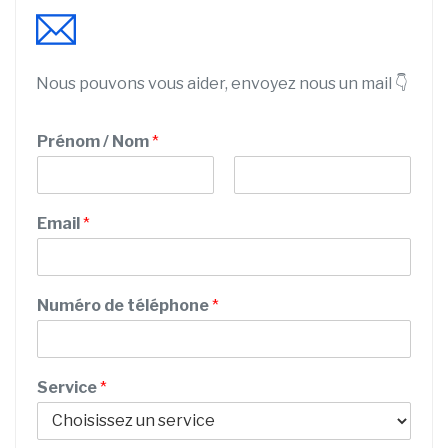
Nous pouvons vous aider, envoyez nous un mail 👇
Prénom / Nom
*
P
N
r
o
Email
*
é
m
n
o
m
Numéro de téléphone
*
Service
*