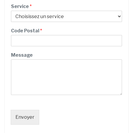
i
Service
*
c
e
N
u
Code Postal
*
m
é
r
o
Message
/
Envoyer