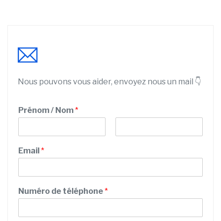
Nous pouvons vous aider, envoyez nous un mail 👇
Prénom / Nom
*
P
N
r
o
Email
*
é
m
n
o
m
S
Numéro de téléphone
*
e
r
v