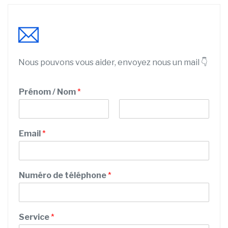
Nous pouvons vous aider, envoyez nous un mail 👇
Prénom / Nom
*
P
N
r
o
Email
*
é
m
n
o
m
Numéro de téléphone
*
Service
*