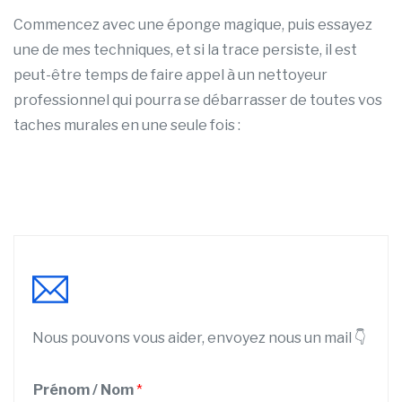
Commencez avec une éponge magique, puis essayez
une de mes techniques, et si la trace persiste, il est
peut-être temps de faire appel à un nettoyeur
professionnel qui pourra se débarrasser de toutes vos
taches murales en une seule fois :
Nous pouvons vous aider, envoyez nous un mail 👇
S
Prénom / Nom
*
e