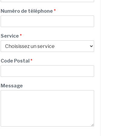
e
m
s
Numéro de téléphone
*
s
a
g
e
Service
*
d
e
Code Postal
*
Message