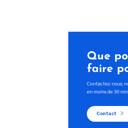
Que po
faire p
Contactez-nous; n
en moins de 30 min
Contact