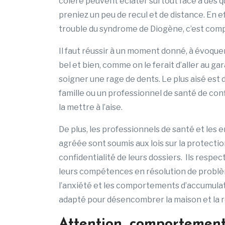
colère peuvent éclater surtout face à des q
preniez un peu de recul et de distance. En e
trouble du syndrome de Diogène, c’est compr
Il faut réussir à un moment donné, à évoquer 
bel et bien, comme on le ferait d’aller au ga
soigner une rage de dents. Le plus aisé es
famille ou un professionnel de santé de con
la mettre à l’aise.
De plus, les professionnels de santé et les 
agréée sont soumis aux lois sur la protection
confidentialité de leurs dossiers. Ils respec
leurs compétences en résolution de problèm
l’anxiété et les comportements d’accumulati
adapté pour désencombrer la maison et la re
Attention, comportement