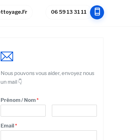
ttoyage.fr
06 59 13 31 11
Nous pouvons vous aider, envoyez nous
un mail 👇
Prénom / Nom
*
P
N
r
o
Email
*
é
m
n
o