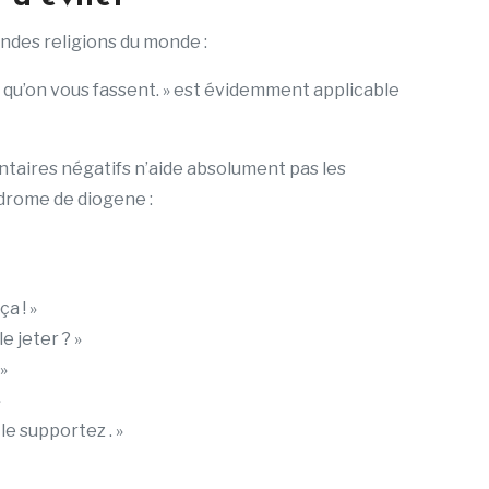
randes religions du monde :
z qu’on vous fassent. » est évidemment applicable
aires négatifs n’aide absolument pas les
ndrome de diogene :
a ! »
e jeter ? »
»
»
e supportez . »