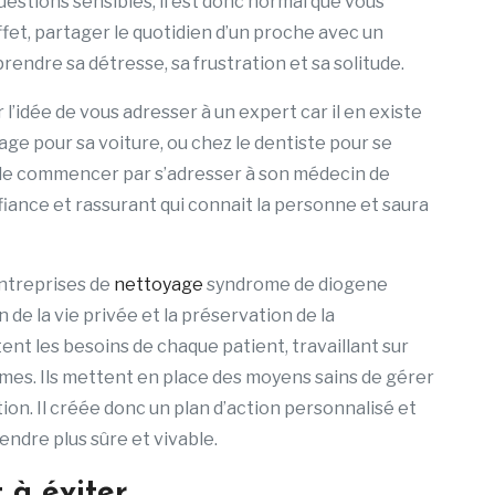
uestions sensibles, il est donc normal que vous
ffet, partager le quotidien d’un proche avec un
endre sa détresse, sa frustration et sa solitude.
l’idée de vous adresser à un expert car il en existe
rage pour sa voiture, ou chez le dentiste pour se
t de commencer par s’adresser à son médecin de
fiance et rassurant qui connait la personne et saura
entreprises de
nettoyage
syndrome de diogene
 de la vie privée et la préservation de la
tent les besoins de chaque patient, travaillant sur
es. Ils mettent en place des moyens sains de gérer
on. Il créée donc un plan d’action personnalisé et
ndre plus sûre et vivable.
 à éviter