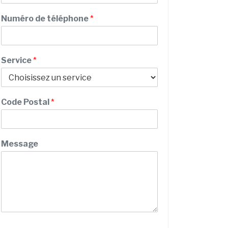
m
S
Numéro de téléphone
*
e
r
v
i
Service
*
c
e
P
r
Code Postal
*
é
n
o
m
Message
/