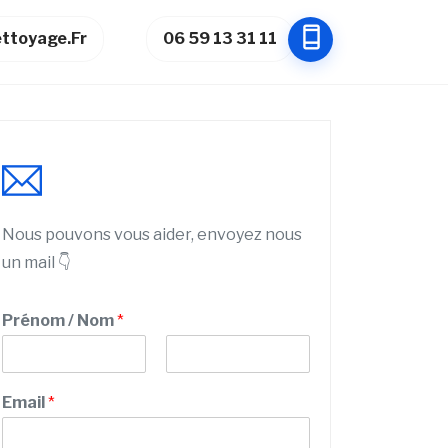
ttoyage.fr
06 59 13 31 11
Nous pouvons vous aider, envoyez nous
un mail 👇
N
Prénom / Nom
*
u
m
é
P
N
r
r
o
Email
*
o
é
m
n
P
o