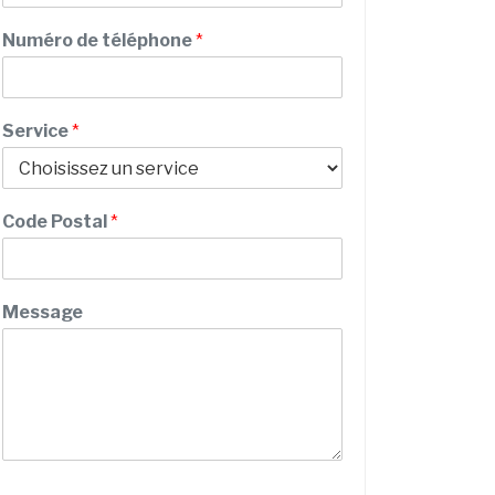
o
m
s
Numéro de téléphone
*
t
a
l
t
Service
*
é
l
é
p
Code Postal
*
h
o
n
e
Message