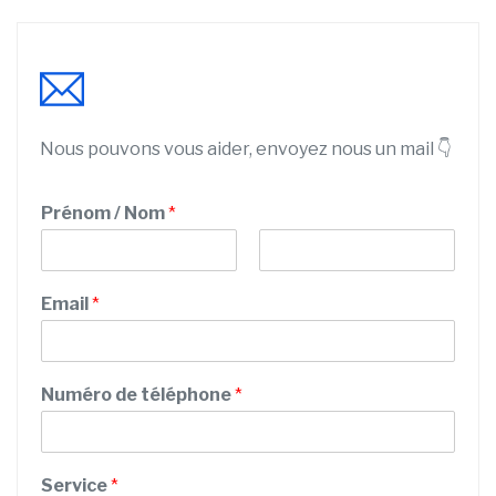
Nous pouvons vous aider, envoyez nous un mail 👇
Prénom / Nom
*
P
N
r
o
Email
*
é
m
n
o
m
Numéro de téléphone
*
Service
*