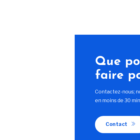
Que po
faire p
Contactez-nous; n
en moins de 30 min
Contact