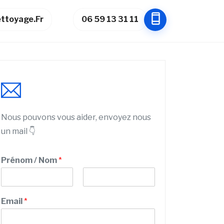
ttoyage.fr
06 59 13 31 11
Nous pouvons vous aider, envoyez nous
un mail 👇
Prénom / Nom
*
P
N
r
o
Email
*
é
m
n
o