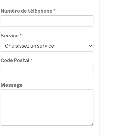
m
E
Numéro de téléphone
*
m
a
i
l
Service
*
d
e
S
e
Code Postal
*
r
v
i
c
Message
e