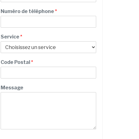
n
m
e
Numéro de téléphone
*
M
e
s
s
Service
*
a
g
e
N
Code Postal
*
o
m
Message