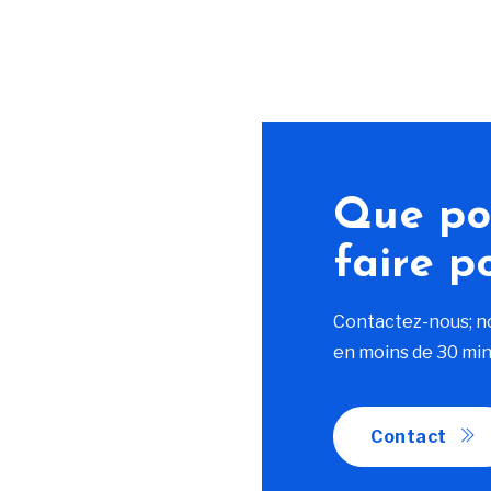
Que po
faire p
Contactez-nous; n
en moins de 30 min
Contact