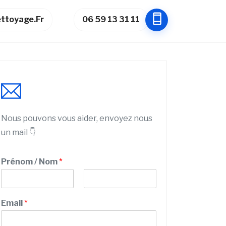
ttoyage.fr
06 59 13 31 11
Nous pouvons vous aider, envoyez nous
un mail 👇
t
Prénom / Nom
*
é
l
é
P
N
p
r
o
Email
*
h
é
m
n
o
o