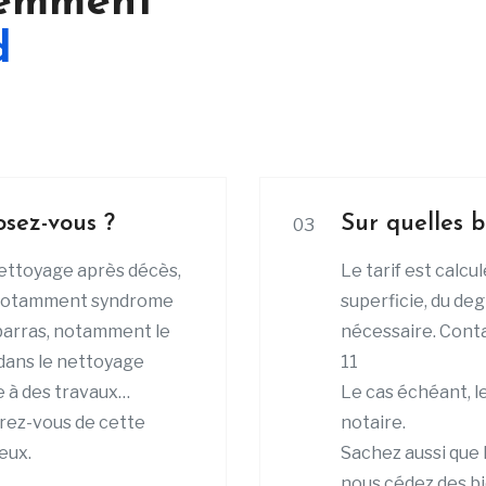
uemment
d
osez-vous ?
Sur quelles b
03
ettoyage après décès,
Le tarif est calcu
 (notamment syndrome
superficie, du deg
ébarras, notamment le
nécessaire. Conta
 dans le nettoyage
11
 à des travaux…
Le cas échéant, l
érez-vous de cette
notaire.
eux.
Sachez aussi que 
nous cédez des bi